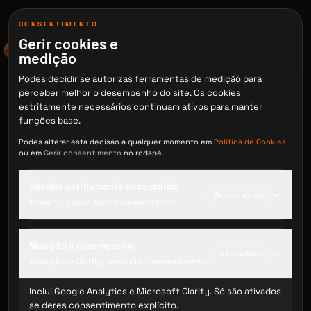
CONSENTIMENTO
Gerir cookies e
medição
Podes decidir se autorizas ferramentas de medição para
perceber melhor o desempenho do site. Os cookies
estritamente necessários continuam ativos para manter
funções base.
Podes alterar esta decisão a qualquer momento em
Política de Cookies
ou em
Gerir consentimento
no rodapé.
Cookies estritamente necessários
Sempre ativos
Essenciais para funcionamento base.
Medição e desempenho
Não definido
Analytics e Clarity mediante consentimento.
Inclui Google Analytics e Microsoft Clarity. Só são ativados
se deres consentimento explícito.